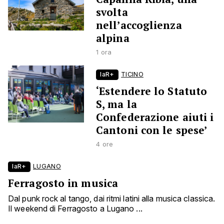
svolta
nell’accoglienza
alpina
1 ora
laR+
TICINO
‘Estendere lo Statuto
S, ma la
Confederazione aiuti i
Cantoni con le spese’
4 ore
laR+
LUGANO
Ferragosto in musica
Dal punk rock al tango, dai ritmi latini alla musica classica.
Il weekend di Ferragosto a Lugano ...