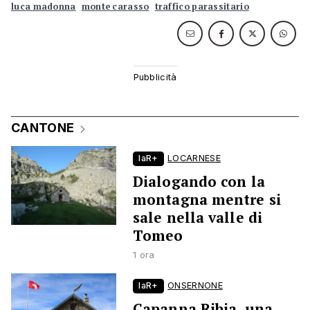
luca madonna
monte carasso
traffico parassitario
CANTONE
laR+
LOCARNESE
Dialogando con la
montagna mentre si
sale nella valle di
Tomeo
1 ora
laR+
ONSERNONE
Capanna Ribia, una