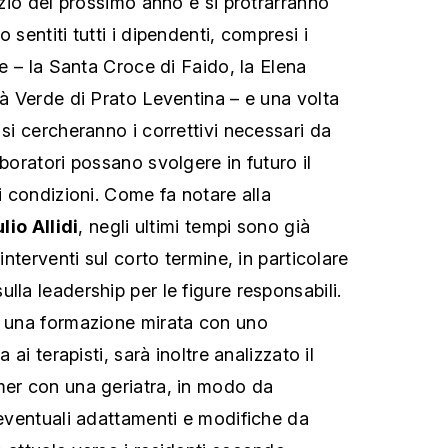
nizio del prossimo anno e si protrarranno
 sentiti tutti i dipendenti, compresi i
ure – la Santa Croce di Faido, la Elena
rà Verde di Prato Leventina – e una volta
 si cercheranno i correttivi necessari da
aboratori possano svolgere in futuro il
ri condizioni. Come fa notare alla
lio Allidi
, negli ultimi tempi sono già
 interventi sul corto termine, in particolare
lla leadership per le figure responsabili.
e una formazione mirata con uno
a ai terapisti, sarà inoltre analizzato il
mer con una geriatra, in modo da
 eventuali adattamenti e modifiche da