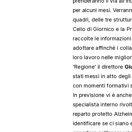
prenderanno il via all’i
per alcuni mesi. Verranno
quadri, delle tre strutt
Celio di Giornico e la P
raccolte le informazioni
adottare affinché i coll
loro lavoro nelle miglio
‘Regione’ il direttore
Giu
stati messi in atto degli
con momenti formativi su
In previsione vi è anch
specialista interno rivolt
reparto protetto Alzhei
identificare se ci siano