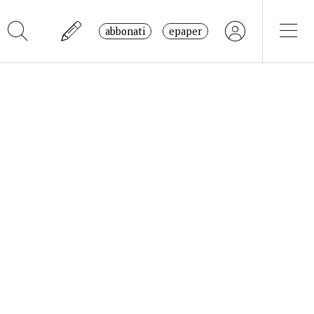
abbonati
epaper