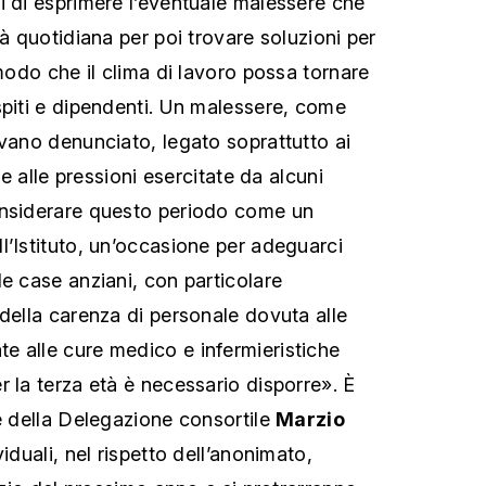
i di esprimere l’eventuale malessere che
tà quotidiana per poi trovare soluzioni per
 modo che il clima di lavoro possa tornare
spiti e dipendenti. Un malessere, come
evano denunciato, legato soprattutto ai
i e alle pressioni esercitate da alcuni
onsiderare questo periodo come un
l’Istituto, un’occasione per adeguarci
le case anziani, con particolare
 della carenza di personale dovuta alle
 alle cure medico e infermieristiche
r la terza età è necessario disporre». È
te della Delegazione consortile
Marzio
ividuali, nel rispetto dell’anonimato,