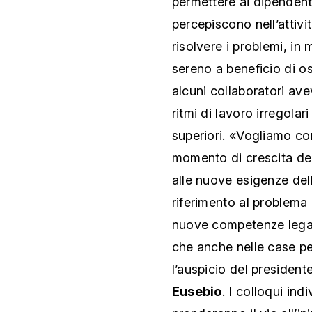
permettere ai dipendent
percepiscono nell’attivi
risolvere i problemi, in
sereno a beneficio di o
alcuni collaboratori av
ritmi di lavoro irregolar
superiori. «Vogliamo c
momento di crescita del
alle nuove esigenze del
riferimento al problema
nuove competenze legate
che anche nelle case pe
l’auspicio del presiden
Eusebio
. I colloqui ind