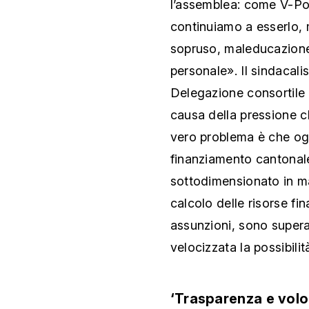
l’assemblea: come V-Pod
continuiamo a esserlo, 
sopruso, maleducazione 
personale». Il sindacali
Delegazione consortile 
causa della pressione ch
vero problema è che ogg
finanziamento cantonale 
sottodimensionato in ma
calcolo delle risorse fin
assunzioni, sono supera
velocizzata la possibil
‘Trasparenza e volon