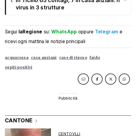
In Ticino 65 contagi, 7 in casa anziani. Il
1.
virus in 3 strutture
Segui
laRegione
su:
WhatsApp
oppure
Telegram
e
ricevi ogni mattina le notizie principali
acquarossa
casa anziani
case di riposo
faido
ospiti positivi
CANTONE
CENTOVLLI