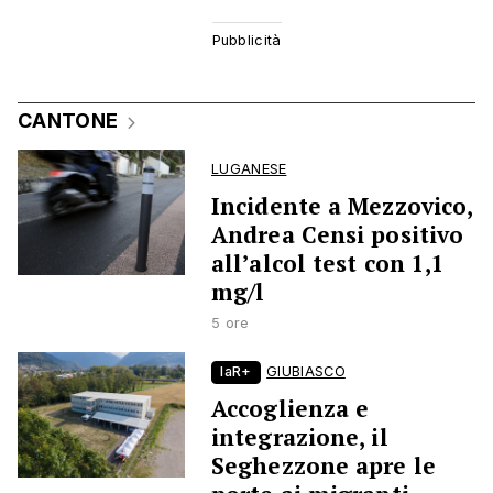
CANTONE
LUGANESE
Incidente a Mezzovico,
Andrea Censi positivo
all’alcol test con 1,1
mg/l
5 ore
laR+
GIUBIASCO
Accoglienza e
integrazione, il
Seghezzone apre le