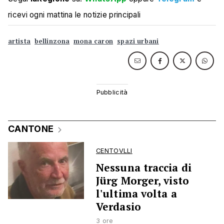
ricevi ogni mattina le notizie principali
artista
bellinzona
mona caron
spazi urbani
CANTONE
CENTOVLLI
Nessuna traccia di
Jürg Morger, visto
l'ultima volta a
Verdasio
3 ore