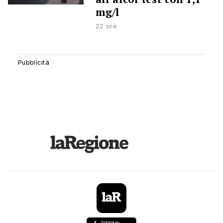
mg/l
22 ore