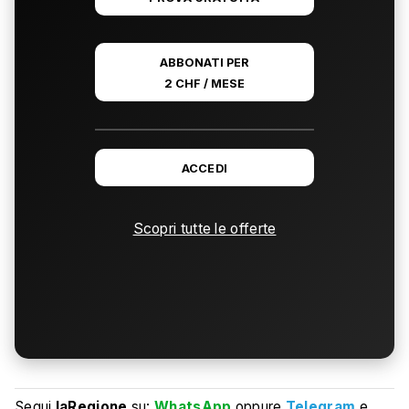
ABBONATI PER
2 CHF / MESE
ACCEDI
Scopri tutte le offerte
Segui
laRegione
su:
WhatsApp
oppure
Telegram
e