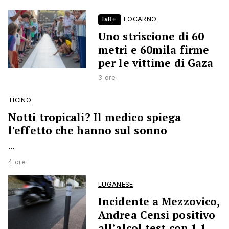
laR+
LOCARNO
Uno striscione di 60
metri e 60mila firme
per le vittime di Gaza
3 ore
TICINO
Notti tropicali? Il medico spiega
l'effetto che hanno sul sonno
...
4 ore
LUGANESE
Incidente a Mezzovico,
Andrea Censi positivo
all’alcol test con 1,1