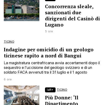
Concorrenza sleale,
sanzionati due
dirigenti del Casinò di
Lugano
5 ore
TICINO
Indagine per omicidio di un geologo
ticinese rapito a nord di Bangui
La magistratura centrafricana avvia accertamenti dopo il
sequestro e l'uccisione del geologo svizzero e di un
soldato FACA avvenuti tra il 31 luglio e il 1 agosto
6 ore
laR+
TICINO
Più Donne: ‘Il
Dipartimento