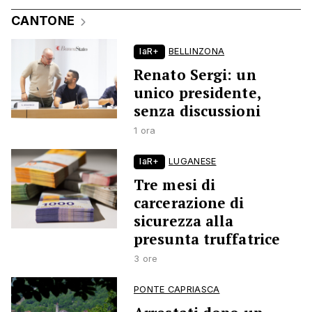
CANTONE
laR+
BELLINZONA
Renato Sergi: un
unico presidente,
senza discussioni
1 ora
laR+
LUGANESE
Tre mesi di
carcerazione di
sicurezza alla
presunta truffatrice
3 ore
PONTE CAPRIASCA