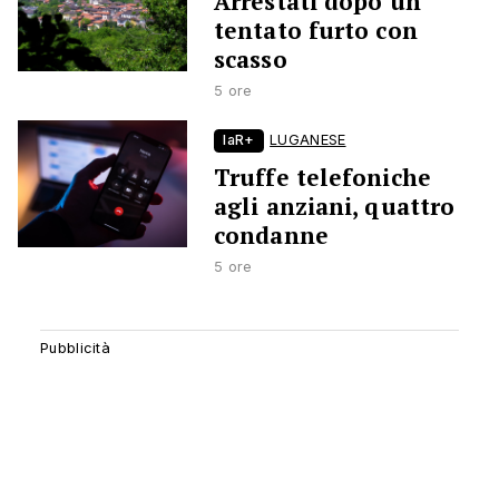
Arrestati dopo un
tentato furto con
scasso
5 ore
laR+
LUGANESE
Truffe telefoniche
agli anziani, quattro
condanne
5 ore