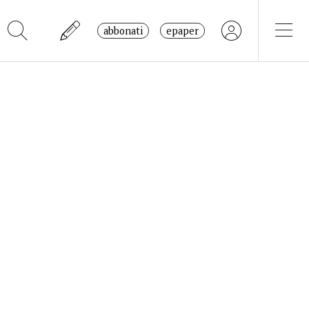
abbonati
epaper