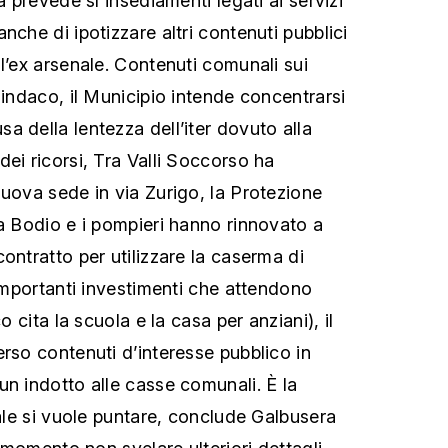
a prevede sì insediamenti legati ai servizi
nche di ipotizzare altri contenuti pubblici
l’ex arsenale. Contenuti comunali sui
sindaco, il Municipio intende concentrarsi
a della lentezza dell’iter dovuto alla
ei ricorsi, Tra Valli Soccorso ha
nuova sede in via Zurigo, la Protezione
 a Bodio e i pompieri hanno rinnovato a
ontratto per utilizzare la caserma di
 importanti investimenti che attendono
co cita la scuola e la casa per anziani), il
erso contenuti d’interesse pubblico in
un indotto alle casse comunali. È la
uale si vuole puntare, conclude Galbusera