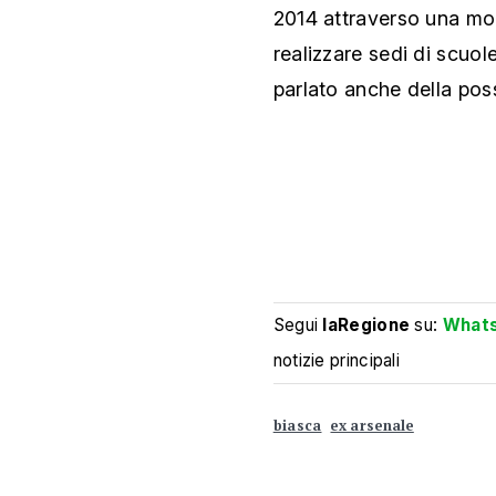
2014 attraverso una moz
realizzare sedi di scuol
parlato anche della poss
Segui
laRegione
su:
What
notizie principali
biasca
ex arsenale