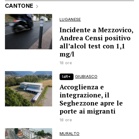
CANTONE
LUGANESE
Incidente a Mezzovico,
Andrea Censi positivo
all’alcol test con 1,1
mg/l
18 ore
laR+
GIUBIASCO
Accoglienza e
integrazione, il
Seghezzone apre le
porte ai migranti
18 ore
MURALTO