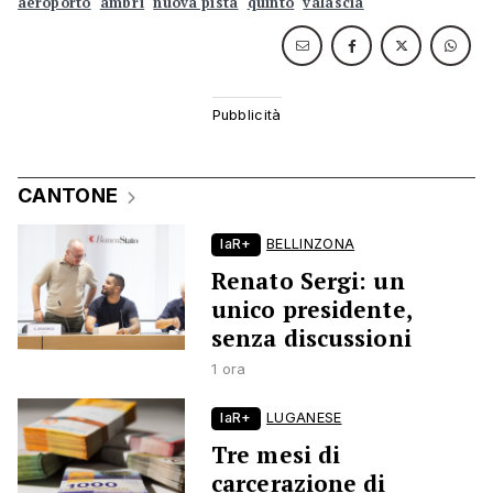
aeroporto
ambrì
nuova pista
quinto
valascia
CANTONE
laR+
BELLINZONA
Renato Sergi: un
unico presidente,
senza discussioni
1 ora
laR+
LUGANESE
Tre mesi di
carcerazione di