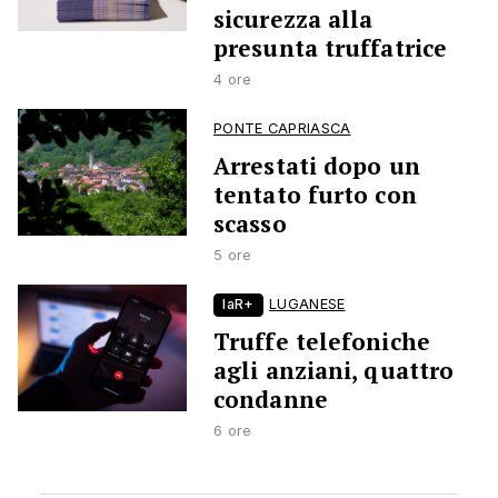
sicurezza alla
presunta truffatrice
4 ore
PONTE CAPRIASCA
Arrestati dopo un
tentato furto con
scasso
5 ore
laR+
LUGANESE
Truffe telefoniche
agli anziani, quattro
condanne
6 ore