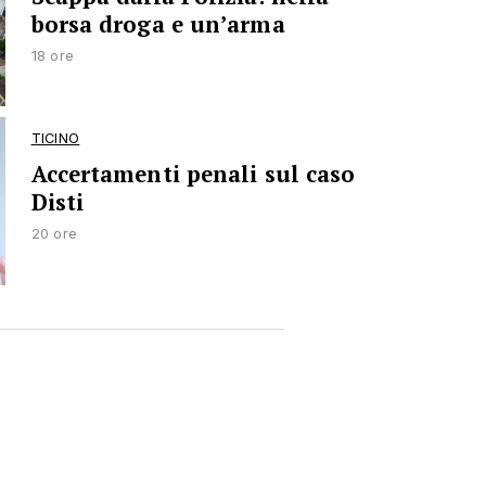
borsa droga e un’arma
18 ore
TICINO
Accertamenti penali sul caso
Disti
20 ore