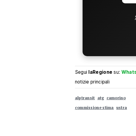
Segui
laRegione
su:
What
notizie principali
alptransit
atg
camorino
commissione stima
ustra