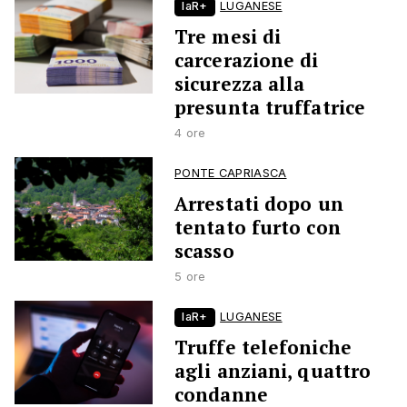
laR+
LUGANESE
Tre mesi di
carcerazione di
sicurezza alla
presunta truffatrice
4 ore
PONTE CAPRIASCA
Arrestati dopo un
tentato furto con
scasso
5 ore
laR+
LUGANESE
Truffe telefoniche
agli anziani, quattro
condanne