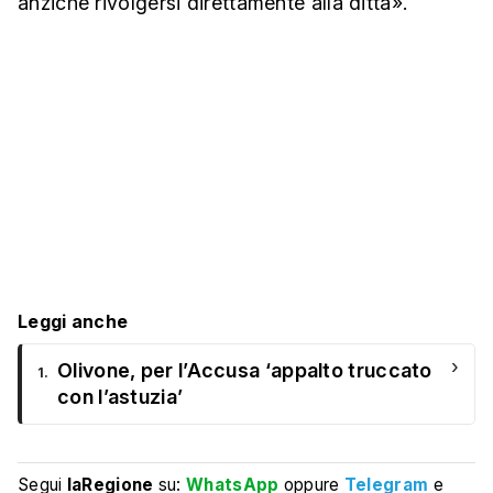
anziché rivolgersi direttamente alla ditta».
Leggi anche
›
Olivone, per l’Accusa ‘appalto truccato
1.
con l’astuzia’
Segui
laRegione
su:
WhatsApp
oppure
Telegram
e