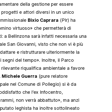
amentare della gestione per essere
 progetti e attori diversi in un unico
commissionale
Bixio Caprara
(Plr) ha
domino virtuoso» che permetterà di
i: a Bellinzona sarà infatti necessaria una
le San Giovanni, visto che non vi è più
ttare e ristrutturare ulteriormente la
i segni del tempo». Inoltre, il Parco
 rilevante riqualifica ambientale a favore
.
Michele Guerra
(pure relatore
ale nel Comune di Pollegio) si è da
oddisfatto che l’ex Infocentro,
grammi, non verrà abbattuto», ma anzi
eputato leghista ha inoltre sottolineato