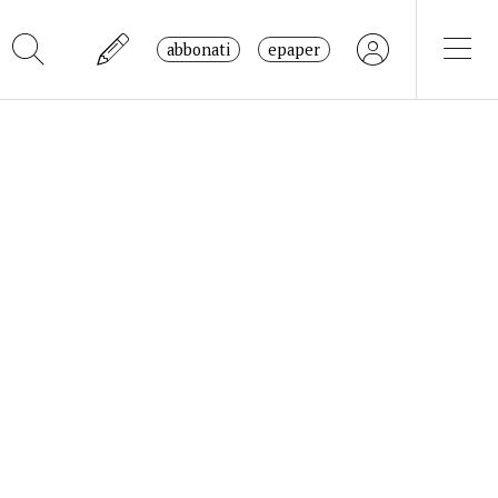
abbonati
epaper