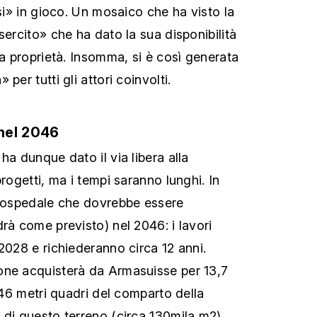
ssi» in gioco. Un mosaico che ha visto la
sercito» che ha dato la sua disponibilità
ua proprietà. Insomma, si è così generata
per tutti gli attori coinvolti.
nel 2046
ha dunque dato il via libera alla
progetti, ma i tempi saranno lunghi. In
o ospedale che dovrebbe essere
rà come previsto) nel 2046: i lavori
2028 e richiederanno circa 12 anni.
one acquisterà da Armasuisse per 13,7
’246 metri quadri del comparto della
 di questo terreno (circa 130mila m2)