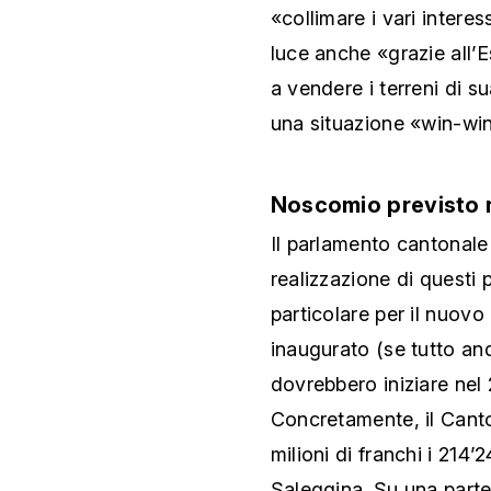
«collimare i vari intere
luce anche «grazie all’E
a vendere i terreni di s
una situazione «win-win» 
Noscomio previsto 
Il parlamento cantonale 
realizzazione di questi 
particolare per il nuov
inaugurato (se tutto and
dovrebbero iniziare nel 
Concretamente, il Cant
milioni di franchi i 214
Saleggina. Su una parte