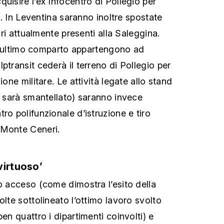
uisire l’ex Infocentro di Pollegio per
tà. In Leventina saranno inoltre spostate
tari attualmente presenti alla Saleggina.
est’ultimo comparto appartengono ad
ptransit cederà il terreno di Pollegio per
ione militare. Le attività legate allo stand
e sarà smantellato) saranno invece
ro polifunzionale d’istruzione e tiro
 Monte Ceneri.
virtuoso’
co acceso (come dimostra l’esito della
olte sottolineato l’ottimo lavoro svolto
ben quattro i dipartimenti coinvolti) e