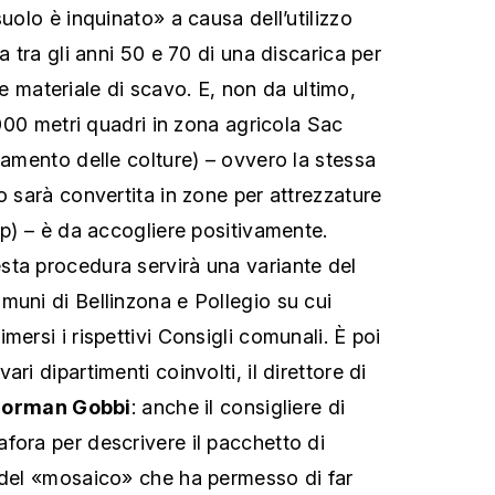
suolo è inquinato» a causa dell’utilizzo
a tra gli anni 50 e 70 di una discarica per
ni e materiale di scavo. E, non da ultimo,
0’000 metri quadri in zona agricola Sac
damento delle colture) – ovvero la stessa
o sarà convertita in zone per attrezzature
Ep) – è da accogliere positivamente.
ta procedura servirà una variante del
muni di Bellinzona e Pollegio su cui
mersi i rispettivi Consigli comunali. È poi
ri dipartimenti coinvolti, il direttore di
orman Gobbi
: anche il consigliere di
fora per descrivere il pacchetto di
 del «mosaico» che ha permesso di far