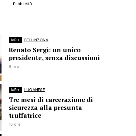
laR+
BELLINZONA
Renato Sergi: un unico
presidente, senza discussioni
8 ore
laR+
LUGANESE
Tre mesi di carcerazione di
sicurezza alla presunta
truffatrice
10 ore