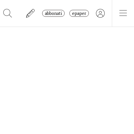
abbonati
epaper