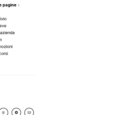
e pagine
ivio
reve
 azienda
m
ozioni
orsi