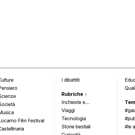
Culture
I dibattiti
Edu
Pensiero
Qual
Rubriche
Scienze
Inchieste e
Tem
Società
approfondimenti
Viaggi
#ga
Musica
Tecnologia
#pub
Locarno Film Festival
Storie bestiali
#le 
Castellinaria
Curiosità
info