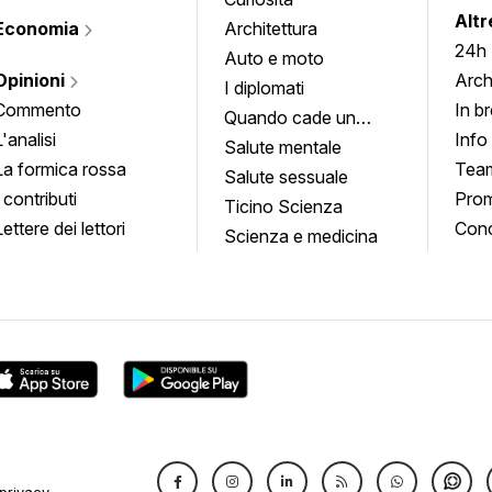
Altr
Economia
Architettura
24h
Auto e moto
Opinioni
Arch
I diplomati
Commento
In b
Quando cade un
L'analisi
Info
quadro
Salute mentale
La formica rossa
Tea
Salute sessuale
I contributi
Prom
Ticino Scienza
Lettere dei lettori
Conc
Scienza e medicina