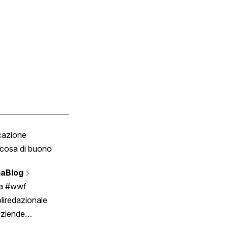
cazione
Tombola
cosa di buono
Fumetto
Vignette
aBlog
Scrivici
ia #wwf
liredazionale
aziende
rmano