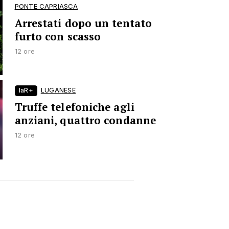
PONTE CAPRIASCA
Arrestati dopo un tentato
furto con scasso
12 ore
laR+
LUGANESE
Truffe telefoniche agli
anziani, quattro condanne
12 ore