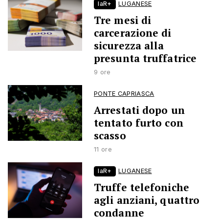
laR+
LUGANESE
Tre mesi di
carcerazione di
sicurezza alla
presunta truffatrice
9 ore
PONTE CAPRIASCA
Arrestati dopo un
tentato furto con
scasso
11 ore
laR+
LUGANESE
Truffe telefoniche
agli anziani, quattro
condanne