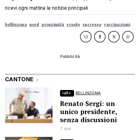
ricevi ogni mattina le notizie principali
bellinzona
nord
prossimità
scuole
successo
vaccinazioni
CANTONE
laR+
BELLINZONA
Renato Sergi: un
unico presidente,
senza discussioni
7 ore