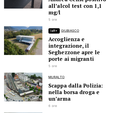
all’alcol test con 1,1
mg/l
5 ore
laR+
GIUBIASCO
Accoglienza e
integrazione, il
Seghezzone apre le
porte ai migranti
5 ore
MURALTO
Scappa dalla Polizia:
nella borsa droga e
un’arma
6 ore