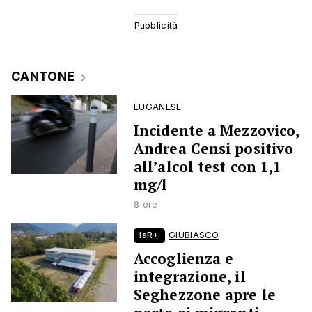
CANTONE
LUGANESE
Incidente a Mezzovico,
Andrea Censi positivo
all’alcol test con 1,1
mg/l
8 ore
laR+
GIUBIASCO
Accoglienza e
integrazione, il
Seghezzone apre le