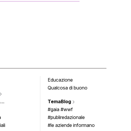
Educazione
Tomb
Qualcosa di buono
Fumet
Vigne
e
TemaBlog
Scrivi
imenti
#gaia #wwf
a
#publiredazionale
ali
#le aziende informano