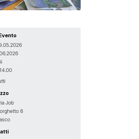
 Evento
09.05.2026
.06.2026
i
 14.00
tti
izzo
ria Job
orghetto 8
iasco
atti