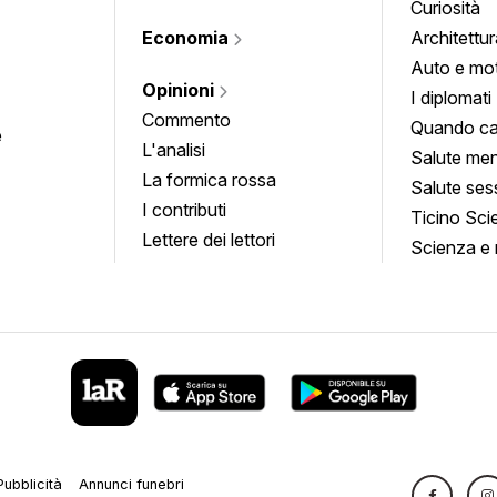
Curiosità
Economia
Architettur
Auto e mo
Opinioni
I diplomati
Commento
Quando ca
e
L'analisi
Salute men
La formica rossa
Salute ses
I contributi
Ticino Sci
Lettere dei lettori
Scienza e 
Pubblicità
Annunci funebri