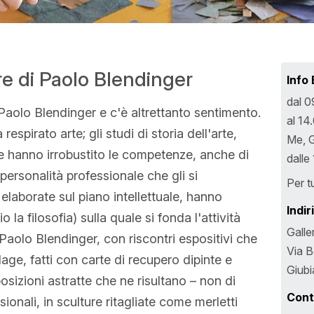
ere di Paolo Blendinger
Info
dal 
Paolo Blendinger e c'è altrettanto sentimento.
al 14
respirato arte; gli studi di storia dell'arte,
Me, G
 ne hanno irrobustito le competenze, anche di
dalle
a personalità professionale che gli si
Per tu
elaborate sul piano intellettuale, hanno
Indir
 la filosofia) sulla quale si fonda l'attività
Galle
 Paolo Blendinger, con riscontri espositivi che
Via B
llage, fatti con carte di recupero dipinte e
Giub
sizioni astratte che ne risultano – non di
Cont
sionali, in sculture ritagliate come merletti