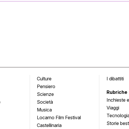
Culture
I dibattiti
Pensiero
Rubriche
Scienze
Inchieste 
e
Società
approfond
Viaggi
Musica
Tecnologi
Locarno Film Festival
Storie besti
Castellinaria