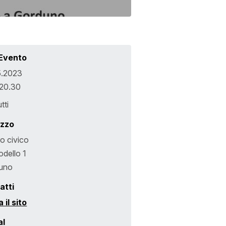
 Evento
5.2023
 20.30
tti
izzo
o civico
odello 1
uno
atti
a il sito
al