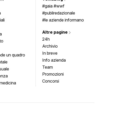
Scrivi
imenti
#gaia #wwf
a
#publiredazionale
ali
#le aziende informano
Altre pagine
a
24h
to
Archivio
In breve
de un quadro
Info azienda
tale
Team
suale
Promozioni
enza
Concorsi
medicina