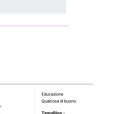
Educazione
Tomb
Qualcosa di buono
Fumet
Vigne
e
TemaBlog