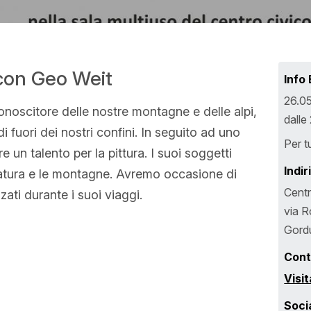
 con Geo Weit
Info
26.0
onoscitore delle nostre montagne e delle alpi,
dalle
i fuori dei nostri confini. In seguito ad uno
Per tu
 un talento per la pittura. I suoi soggetti
Indir
natura e le montagne. Avremo occasione di
Centr
zzati durante i suoi viaggi.
via R
Gord
Cont
Visit
Soci