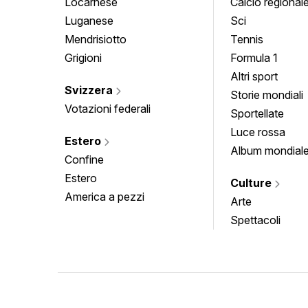
Locarnese
Calcio regional
Luganese
Sci
Mendrisiotto
Tennis
Grigioni
Formula 1
Altri sport
Svizzera
Storie mondiali
Votazioni federali
Sportellate
Luce rossa
Estero
Album mondial
Confine
Estero
Culture
America a pezzi
Arte
Spettacoli