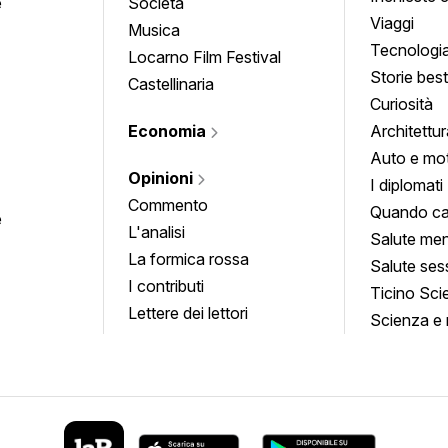
e
Società
approfond
Viaggi
Musica
Tecnologi
Locarno Film Festival
Storie besti
Castellinaria
Curiosità
Economia
Architettur
Auto e mo
Opinioni
I diplomati
Commento
Quando ca
e
L'analisi
Salute men
La formica rossa
Salute ses
I contributi
Ticino Sci
Lettere dei lettori
Scienza e 