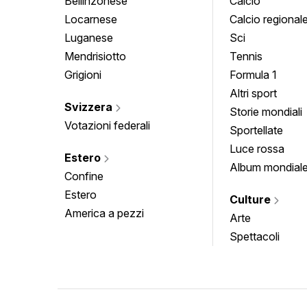
Bellinzonese
Calcio
Locarnese
Calcio regional
Luganese
Sci
Mendrisiotto
Tennis
Grigioni
Formula 1
Altri sport
Svizzera
Storie mondiali
Votazioni federali
Sportellate
Luce rossa
Estero
Album mondial
Confine
Estero
Culture
America a pezzi
Arte
Spettacoli