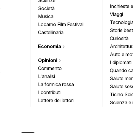
Scienze
Inchieste 
e
Società
approfond
Viaggi
Musica
Tecnologi
Locarno Film Festival
Storie besti
Castellinaria
Curiosità
Economia
Architettur
Auto e mo
Opinioni
I diplomati
Commento
Quando ca
e
L'analisi
Salute men
La formica rossa
Salute ses
I contributi
Ticino Sci
Lettere dei lettori
Scienza e 