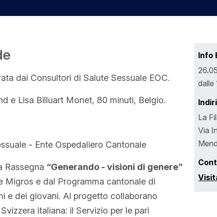
de
Info
26.0
ata dai Consultori di Salute Sessuale EOC.
dalle
e Lisa Billuart Monet, 80 minuti, Belgio.
Indir
La Fi
Via I
Mend
sessuale - Ente Ospedaliero Cantonale
Cont
lla Rassegna
“Generando - visioni di genere”
Visit
le Migros e dal Programma cantonale di
ni e dei giovani. Al progetto collaborano
Svizzera italiana: il Servizio per le pari