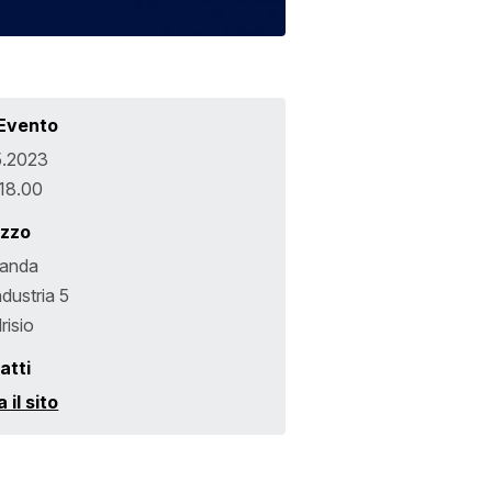
 Evento
5.2023
 18.00
izzo
landa
ndustria 5
risio
atti
a il sito