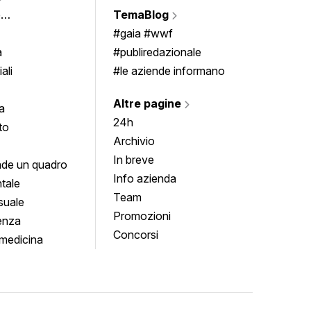
Vigne
e
TemaBlog
Scrivi
imenti
#gaia #wwf
a
#publiredazionale
ali
#le aziende informano
Altre pagine
a
24h
to
Archivio
In breve
de un quadro
Info azienda
tale
Team
suale
Promozioni
enza
Concorsi
medicina