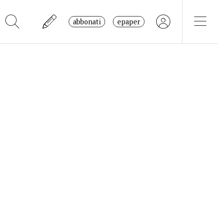
abbonati
epaper