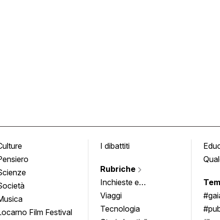
Culture
I dibattiti
Edu
Pensiero
Qual
Rubriche
Scienze
Inchieste e
Tem
Società
approfondimenti
Viaggi
#ga
Musica
Tecnologia
#pub
Locarno Film Festival