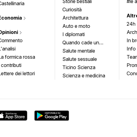
Storie bestiali
#le 
Castellinaria
Curiosità
info
Altr
Economia
Architettura
24h
Auto e moto
Opinioni
Arch
I diplomati
Commento
In b
Quando cade un
L'analisi
Info
quadro
Salute mentale
La formica rossa
Tea
Salute sessuale
I contributi
Prom
Ticino Scienza
Lettere dei lettori
Conc
Scienza e medicina