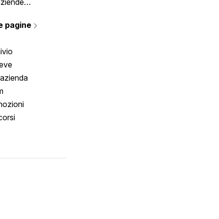
aziende
rmano
e pagine
ivio
reve
 azienda
m
ozioni
orsi