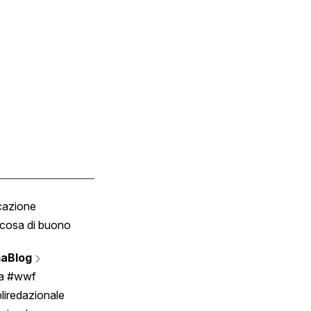
cazione
Tombola
cosa di buono
Fumetto
Vignette
aBlog
Scrivici
ia #wwf
liredazionale