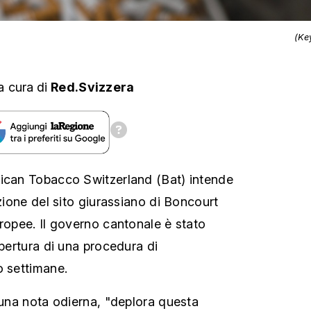
(Ke
a cura
di
Red.Svizzera
rican Tobacco Switzerland (Bat) intende
uzione del sito giurassiano di Boncourt
uropee. Il governo cantonale è stato
apertura di una procedura di
o settimane.
n una nota odierna, "deplora questa