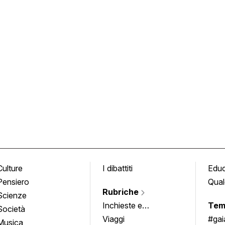
Culture
I dibattiti
Edu
Pensiero
Qual
Rubriche
Scienze
Inchieste e
Tem
Società
approfondimenti
Viaggi
#ga
Musica