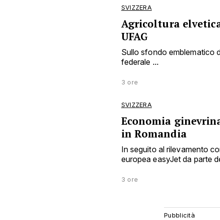
SVIZZERA
Agricoltura elvetic
UFAG
Sullo sfondo emblematico dei
federale ...
3 ore
SVIZZERA
Economia ginevrina 
in Romandia
In seguito al rilevamento 
europea easyJet da parte del
3 ore