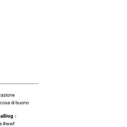
cazione
Tombola
cosa di buono
Fumetto
Vignette
aBlog
Scrivici
ia #wwf