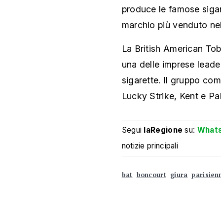
produce le famose sigare
marchio più venduto ne
La British American Tob
una delle imprese leader
sigarette. Il gruppo co
Lucky Strike, Kent e Pal
Segui
laRegione
su:
What
notizie principali
bat
boncourt
giura
parisien