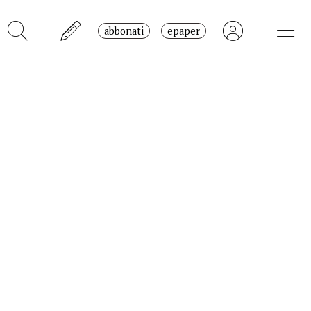
abbonati
epaper