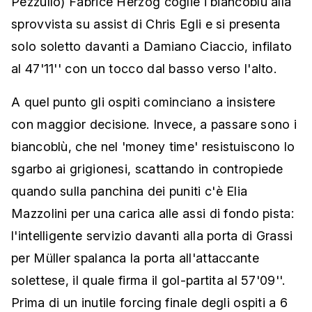
Pezzullo) Fabrice Herzog coglie i biancoblù alla
sprovvista su assist di Chris Egli e si presenta
solo soletto davanti a Damiano Ciaccio, infilato
al 47'11'' con un tocco dal basso verso l'alto.
A quel punto gli ospiti cominciano a insistere
con maggior decisione. Invece, a passare sono i
biancoblù, che nel 'money time' resistuiscono lo
sgarbo ai grigionesi, scattando in contropiede
quando sulla panchina dei puniti c'è Elia
Mazzolini per una carica alle assi di fondo pista:
l'intelligente servizio davanti alla porta di Grassi
per Müller spalanca la porta all'attaccante
solettese, il quale firma il gol-partita al 57'09''.
Prima di un inutile forcing finale degli ospiti a 6