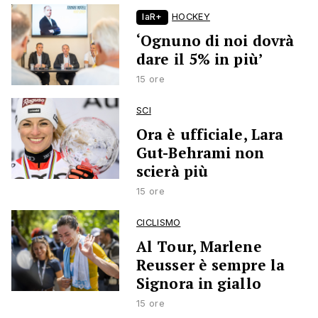
laR+
HOCKEY
‘Ognuno di noi dovrà
dare il 5% in più’
15 ore
SCI
Ora è ufficiale, Lara
Gut-Behrami non
scierà più
15 ore
CICLISMO
Al Tour, Marlene
Reusser è sempre la
Signora in giallo
15 ore