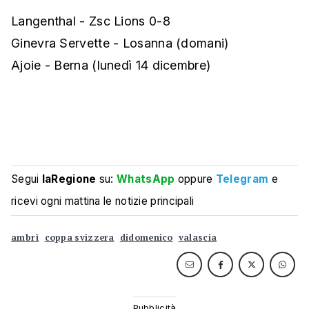
Langenthal - Zsc Lions 0-8
Ginevra Servette - Losanna (domani)
Ajoie - Berna (lunedì 14 dicembre)
Segui
laRegione
su:
WhatsApp
oppure
Telegram
e
ricevi ogni mattina le notizie principali
ambrì
coppa svizzera
didomenico
valascia