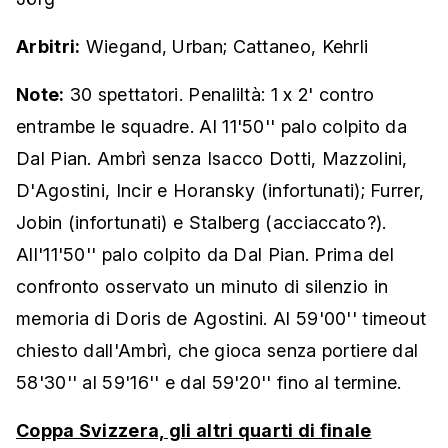
Arbitri:
Wiegand, Urban; Cattaneo, Kehrli
Note:
30 spettatori. Penaliltà: 1 x 2' contro
entrambe le squadre. Al 11'50'' palo colpito da
Dal Pian. Ambrì senza Isacco Dotti, Mazzolini,
D'Agostini, Incir e Horansky (infortunati); Furrer,
Jobin (infortunati) e Stalberg (acciaccato?).
All'11'50'' palo colpito da Dal Pian. Prima del
confronto osservato un minuto di silenzio in
memoria di Doris de Agostini. Al 59'00'' timeout
chiesto dall'Ambrì, che gioca senza portiere dal
58'30'' al 59'16'' e dal 59'20'' fino al termine.
Coppa Svizzera, gli altri quarti di finale