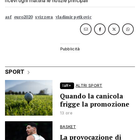
ricevi ogni mattina le notizie principali
asf
euro2020
svizzera
vladimir petkovic
SPORT
laR+
ALTRI SPORT
Quando la canicola
frigge la promozione
13 ore
BASKET
La provocazione di