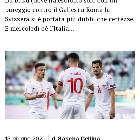
Da Baku (dove ha esordito solo con un
pareggio contro il Galles) a Roma la
Svizzera si è portata più dubbi che certezze.
E mercoledì c'è l'Italia...
13 giugno 2021
|
di
Sascha Cellina