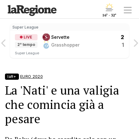
16° - 32°
Super League
2
Servette
LIVE
1
Grasshopper
2° tempo
Super League
laR+
EURO 2020
La 'Nati' e una valigia
che comincia già a
pesare