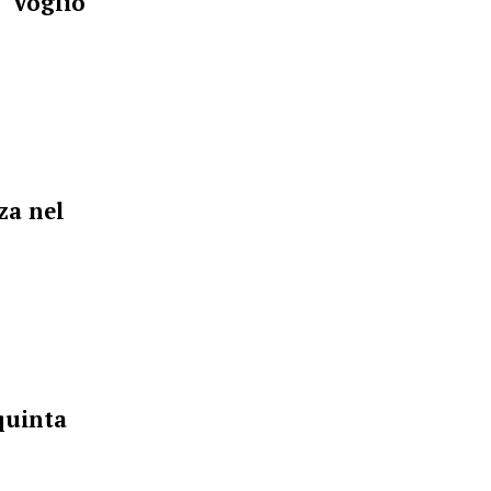
 ‘Voglio
za nel
quinta