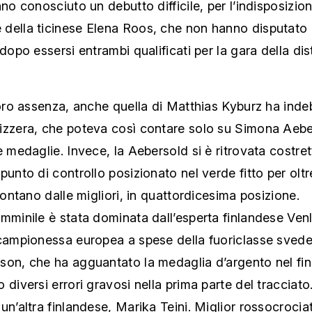
nno conosciuto un debutto difficile, per l’indisposizio
della ticinese Elena Roos, che non hanno disputato l
 dopo essersi entrambi qualificati per la gara della di
loro assenza, anche quella di Matthias Kyburz ha indeb
izzera, che poteva così contare solo su Simona Aebe
e medaglie. Invece, la Aebersold si è ritrovata costret
punto di controllo posizionato nel verde fitto per oltr
 lontano dalle migliori, in quattordicesima posizione.
mminile è stata dominata dall’esperta finlandese Venl
 campionessa europea a spese della fuoriclasse sved
son, che ha agguantato la medaglia d’argento nel fin
 diversi errori gravosi nella prima parte del tracciato.
un’altra finlandese, Marika Teini. Miglior rossocrociat