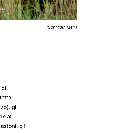
(Conradin Meili)
 di
fetta
o), gli
ne ai
estoni, gli