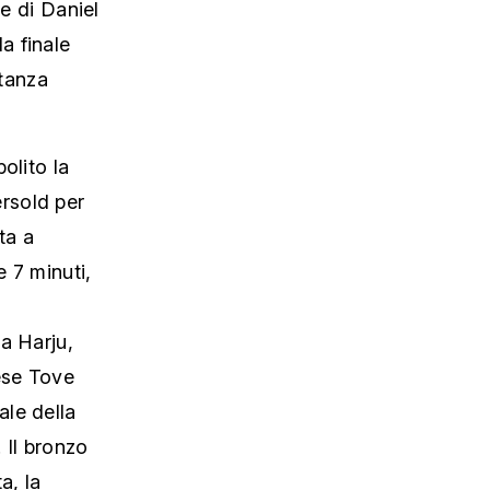
ne di Daniel
a finale
stanza
olito la
rsold per
ta a
e 7 minuti,
a Harju,
ese Tove
ale della
 Il bronzo
a, la