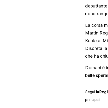
debuttante
nono rango
La corsa ma
Martin Regb
Kuukka. Mig
Discreta la
che ha chi
Domani è i
belle spera
Segui
laReg
principali