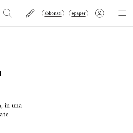
abbonati
epaper
n
a, in una
gate