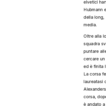
elvetici ha
Hubmann e 
della long,
media.
Oltre alla 
squadra sv
puntare all
cercare un 
ed è finita
La corsa fe
laureatasi
Alexanders
corsa, dopo
è andato a 