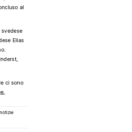
oncluso al
lo svedese
dese Elias
mo.
Inderst,
le ci sono
e.
 notizie