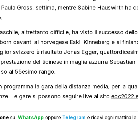
 Paula Gross, settima, mentre Sabine Hauswirth ha c
.
schile, altrettanto difficile, ha visto il successo del
orn davanti al norvegese Eskil Kinneberg e al finlan
lior svizzero è risultato Jonas Egger, quattordicesi
 prestazione del ticinese in maglia azzurra Sebastian 
uso al 55esimo rango.
n programma la gara della distanza media, per la qua
nze. Le gare si possono seguire live al sito
eoc2022.e
ione
su:
WhatsApp
oppure
Telegram
e ricevi ogni mattina le