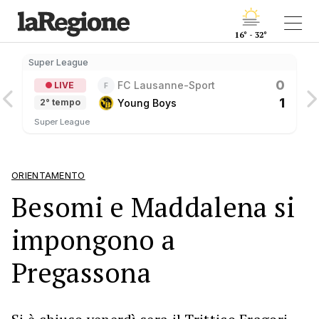
16° - 32°
Super League
0
FC Lausanne-Sport
LIVE
F
1
Young Boys
2° tempo
Super League
ORIENTAMENTO
Besomi e Maddalena si
impongono a
Pregassona