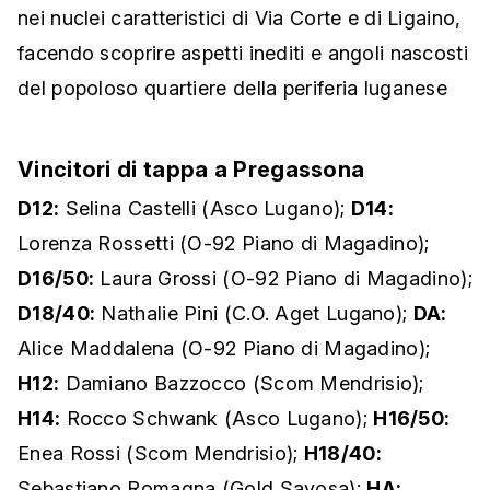
nei nuclei caratteristici di Via Corte e di Ligaino,
facendo scoprire aspetti inediti e angoli nascosti
del popoloso quartiere della periferia luganese
Vincitori di tappa a Pregassona
D12:
Selina Castelli (Asco Lugano);
D14:
Lorenza Rossetti (O-92 Piano di Magadino);
D16/50:
Laura Grossi (O-92 Piano di Magadino);
D18/40:
Nathalie Pini (C.O. Aget Lugano);
DA:
Alice Maddalena (O-92 Piano di Magadino);
H12:
Damiano Bazzocco (Scom Mendrisio);
H14:
Rocco Schwank (Asco Lugano);
H16/50:
Enea Rossi (Scom Mendrisio);
H18/40:
Sebastiano Romagna (Gold Savosa);
HA: