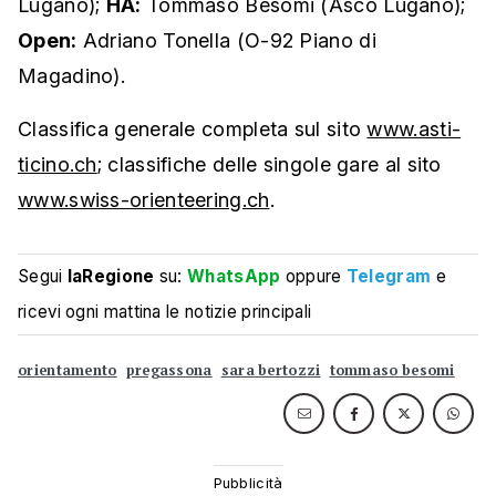
Lugano);
HA:
Tommaso Besomi (Asco Lugano);
Open:
Adriano Tonella (O-92 Piano di
Magadino).
Classifica generale completa sul sito
www.asti-
ticino.ch
; classifiche delle singole gare al sito
www.swiss-orienteering.ch
.
Segui
laRegione
su:
WhatsApp
oppure
Telegram
e
ricevi ogni mattina le notizie principali
orientamento
pregassona
sara bertozzi
tommaso besomi