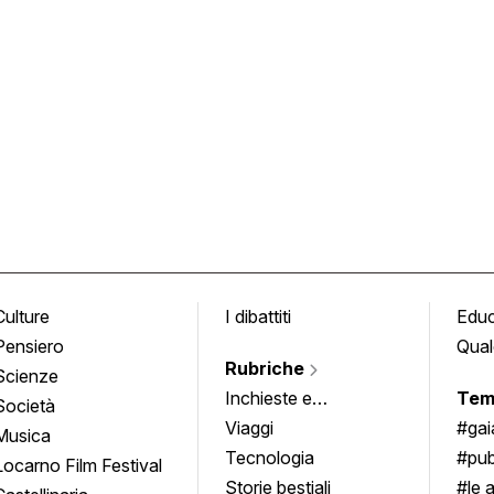
Culture
I dibattiti
Edu
Pensiero
Qual
Rubriche
Scienze
Inchieste e
Tem
Società
approfondimenti
Viaggi
#ga
Musica
Tecnologia
#pub
Locarno Film Festival
Storie bestiali
#le 