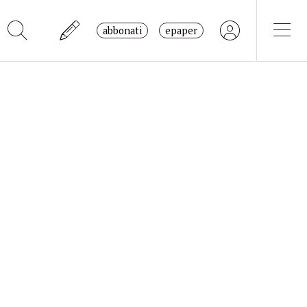
abbonati
epaper