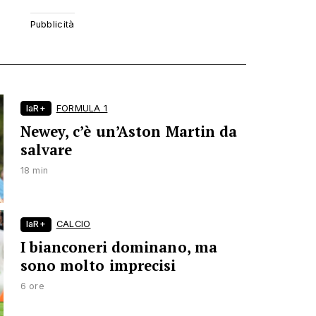
laR+
FORMULA 1
Newey, c’è un’Aston Martin da
salvare
18 min
laR+
CALCIO
I bianconeri dominano, ma
sono molto imprecisi
6 ore