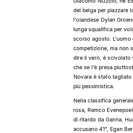
Giacomo Nizzolo, né Elia
del belga per piazzare l
l'olandese Dylan Groene
lunga squalifica per vola
scorso agosto. L'uomo 
competizione, ma non sma
dire il vero, è scivolato
che se l'è presa piutto
Novara è stato tagliato 
più pessimistica.
Nella classifica general
rosa, Remco Evenepoel 
di ritardo da Ganna. Hu
accusano 41”, Egan Bern