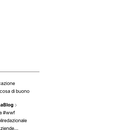
cazione
Tombola
cosa di buono
Fumetto
Vignette
aBlog
Scrivici
ia #wwf
liredazionale
aziende