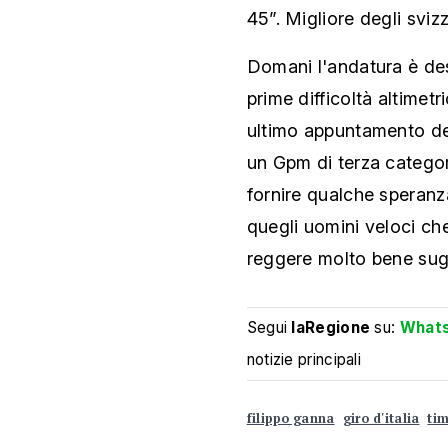
45”. Migliore degli svi
Domani l'andatura è des
prime difficoltà altimetr
ultimo appuntamento del 
un Gpm di terza categor
fornire qualche speranz
quegli uomini veloci ch
reggere molto bene sugl
Segui
laRegione
su:
What
notizie principali
filippo ganna
giro d'italia
tim