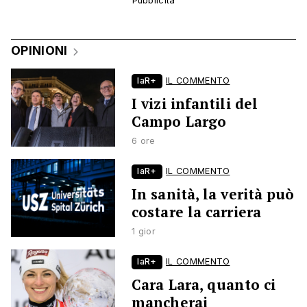
OPINIONI
laR+
IL COMMENTO
I vizi infantili del
Campo Largo
6 ore
laR+
IL COMMENTO
In sanità, la verità può
costare la carriera
1 gior
laR+
IL COMMENTO
Cara Lara, quanto ci
mancherai