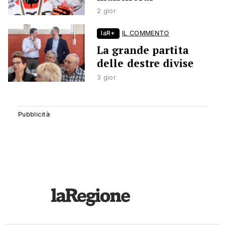
2 gior
laR+
IL COMMENTO
La grande partita
delle destre divise
3 gior