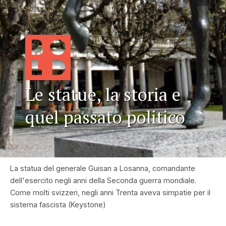
Le statue, la storia e
quel passato politico
La statua del generale Guisan a Losanna, comandante
dell'esercito negli anni della Seconda guerra mondiale.
Come molti svizzeri, negli anni Trenta aveva simpatie per il
sistema fascista (Keystone)