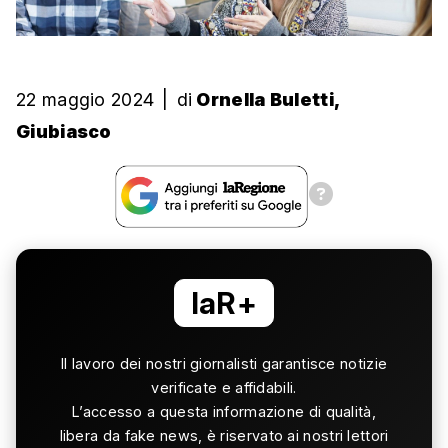
22 maggio 2024
|
di
Ornella Buletti,
Giubiasco
laR+
Il lavoro dei nostri giornalisti garantisce notizie
verificate e affidabili.
L’accesso a questa informazione di qualità,
libera da fake news, è riservato ai nostri lettori