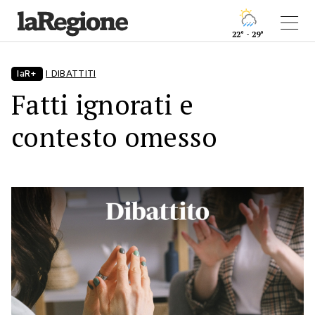
22° - 29°
laR+
I DIBATTITI
Fatti ignorati e
contesto omesso