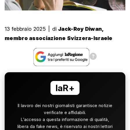
13 febbraio 2025
|
di
Jack-Roy Diwan,
membro associazione Svizzera-Israele
laR+
Il lavoro dei nostri giornalisti garantisce notizie
verificate e affidabili.
L’accesso a questa informazione di qualità,
libera da fake news, è riservato ai nostri lettori