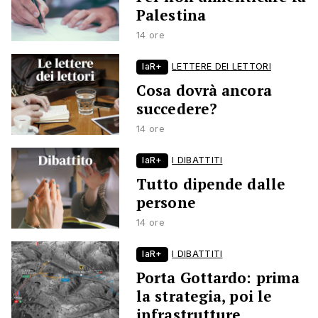
Palestina
14 ore
laR+
LETTERE DEI LETTORI
Cosa dovrà ancora
succedere?
14 ore
laR+
I DIBATTITI
Tutto dipende dalle
persone
14 ore
laR+
I DIBATTITI
Porta Gottardo: prima
la strategia, poi le
infrastrutture