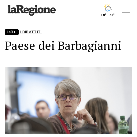
18° - 33°
laR+
I DIBATTITI
Paese dei Barbagianni