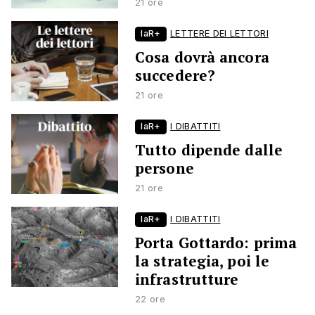
21 ore
laR+
LETTERE DEI LETTORI
Cosa dovrà ancora
succedere?
21 ore
laR+
I DIBATTITI
Tutto dipende dalle
persone
21 ore
laR+
I DIBATTITI
Porta Gottardo: prima
la strategia, poi le
infrastrutture
22 ore