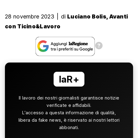
28 novembre 2023
|
di
Luciano Bolis, Avanti
con Ticino&Lavoro
laR+
Il lavoro dei nostri giornalisti garantisce notizie
verificate e affidabili.
L’accesso a questa informazione di qualità,
libera da fake news, è riservato ai nostri lettori
abbonati.