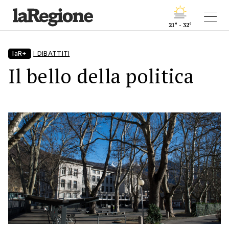
21° - 32°
laR+
I DIBATTITI
Il bello della politica