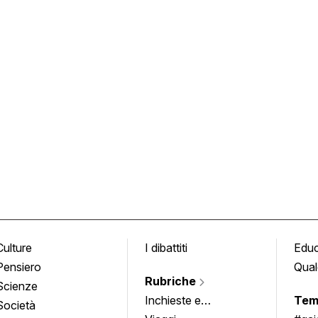
Culture
I dibattiti
Edu
Pensiero
Qual
Rubriche
Scienze
Inchieste e
Tem
Società