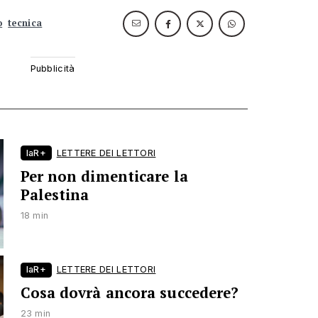
o
tecnica
laR+
LETTERE DEI LETTORI
Per non dimenticare la
Palestina
18 min
laR+
LETTERE DEI LETTORI
Cosa dovrà ancora succedere?
23 min