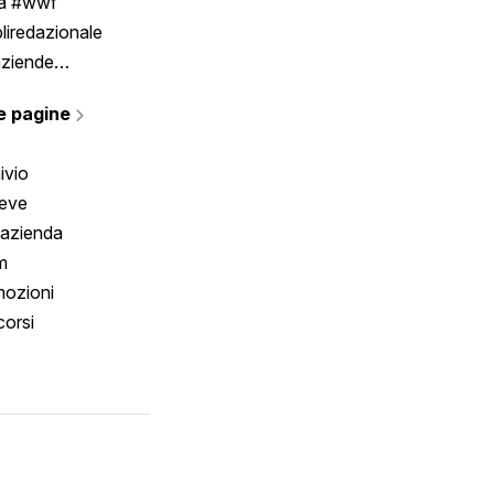
ia #wwf
liredazionale
aziende
rmano
e pagine
ivio
reve
 azienda
m
ozioni
orsi