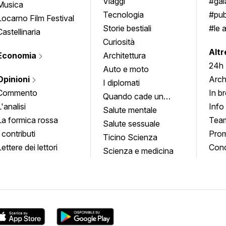
approfondimenti
Viaggi
#ga
Musica
Tecnologia
#pub
Locarno Film Festival
Storie bestiali
#le 
Castellinaria
Curiosità
info
Altr
Economia
Architettura
24h
Auto e moto
Opinioni
Arch
I diplomati
Commento
In b
Quando cade un
L'analisi
Info
quadro
Salute mentale
La formica rossa
Tea
Salute sessuale
I contributi
Prom
Ticino Scienza
Lettere dei lettori
Conc
Scienza e medicina