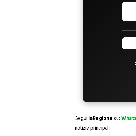
Segui
laRegione
su:
What
notizie principali