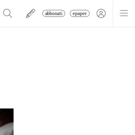
abbonati
epaper