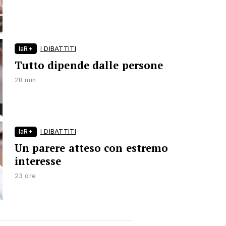
laR+
I DIBATTITI
Tutto dipende dalle persone
28 min
laR+
I DIBATTITI
Un parere atteso con estremo
interesse
23 ore