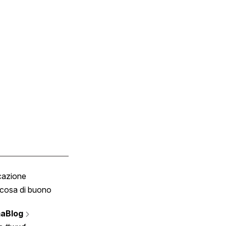
cazione
Tombola
cosa di buono
Fumetto
Vignette
aBlog
Scrivici