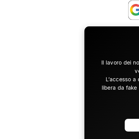
Il lavoro dei n
v
L’accesso a 
libera da fake 