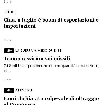
3 ore
ESTERO
Cina, a luglio è boom di esportazioni e
importazioni
...
5 ore
laR+
LA GUERRA IN MEDIO ORIENTE
Trump rassicura sui missili
Gli Stati Uniti “possiedono enormi quantità di ‘munizioni’,
in ...
6 ore
laR+
STATI UNITI
Fauci dichiarato colpevole di oltraggio
al Congresso