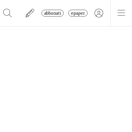
abbonati
epaper