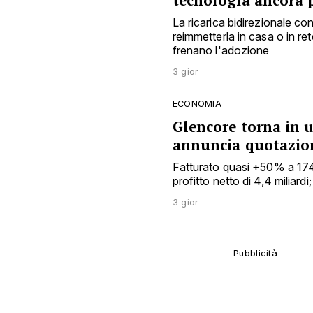
tecnologia ancora 
La ricarica bidirezionale c
reimmetterla in casa o in ret
frenano l'adozione
3 gior
ECONOMIA
Glencore torna in ut
annuncia quotazion
Fatturato quasi +50% a 174 mi
profitto netto di 4,4 miliard
3 gior