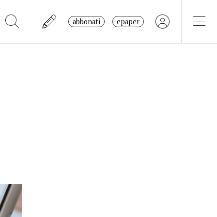
abbonati
epaper