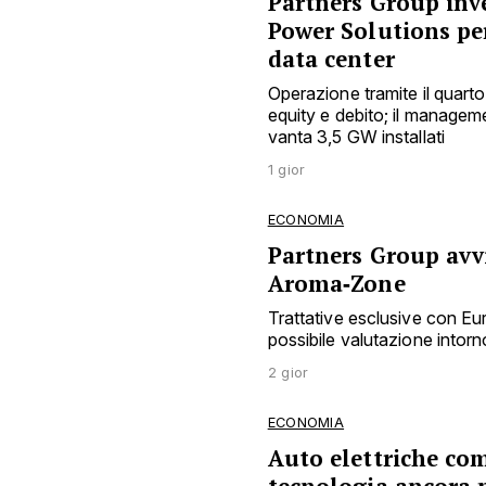
Partners Group inve
Power Solutions pe
data center
Operazione tramite il quarto
equity e debito; il manage
vanta 3,5 GW installati
1 gior
ECONOMIA
Partners Group avvi
Aroma‑Zone
Trattative esclusive con E
possibile valutazione intorno
2 gior
ECONOMIA
Auto elettriche co