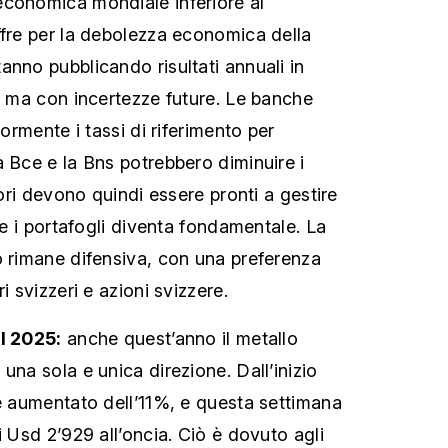
economica mondiale inferiore al
ffre per la debolezza economica della
anno pubblicando risultati annuali in
e, ma con incertezze future. Le banche
iormente i tassi di riferimento per
a Bce e la Bns potrebbero diminuire i
tori devono quindi essere pronti a gestire
are i portafogli diventa fondamentale. La
o rimane difensiva, con una preferenza
i svizzeri e azioni svizzere.
el 2025:
anche quest’anno il metallo
una sola e unica direzione. Dall’inizio
 è aumentato dell’11%, e questa settimana
i Usd 2’929 all’oncia. Ciò è dovuto agli