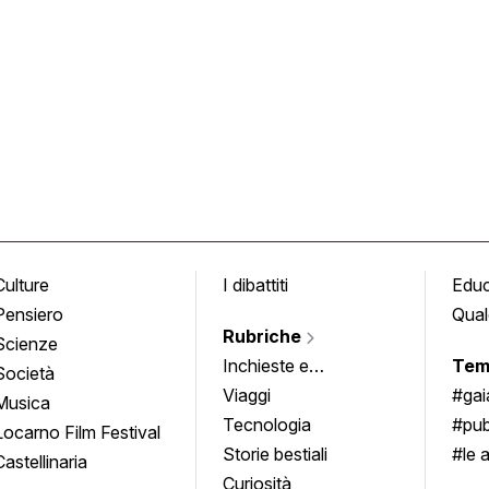
Culture
I dibattiti
Edu
Pensiero
Qual
Rubriche
Scienze
Inchieste e
Tem
Società
approfondimenti
Viaggi
#ga
Musica
Tecnologia
#pub
Locarno Film Festival
Storie bestiali
#le 
Castellinaria
Curiosità
info