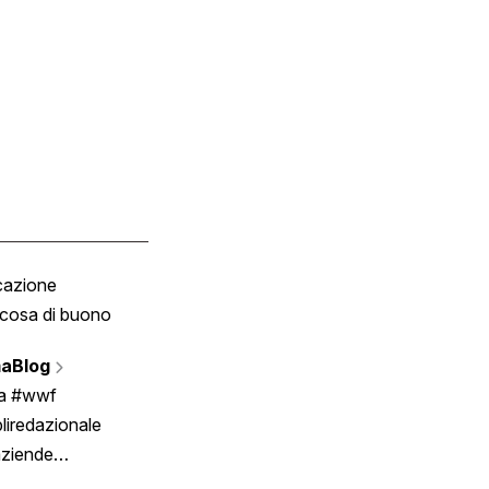
cazione
Tombola
cosa di buono
Fumetto
Vignette
aBlog
Scrivici
ia #wwf
liredazionale
aziende
rmano