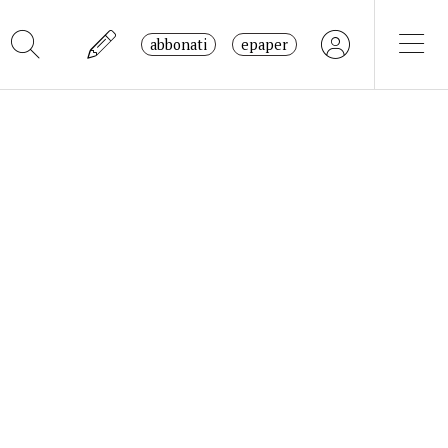
abbonati
epaper