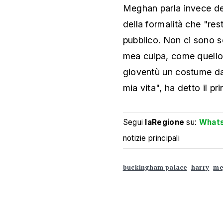
Meghan parla invece dell
della formalità che "r
pubblico. Non ci sono s
mea culpa, come quello 
gioventù un costume da 
mia vita", ha detto il pri
Segui
laRegione
su:
What
notizie principali
buckingham palace
harry
me