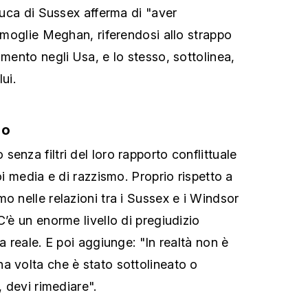
 duca di Sussex afferma di "aver
a moglie Meghan, riferendosi allo strappo
imento negli Usa, e lo stesso, sottolinea,
ui.
io
enza filtri del loro rapporto conflittuale
coi media e di razzismo. Proprio rispetto a
o nelle relazioni tra i Sussex e i Windsor
C’è un enorme livello di pregiudizio
ia reale. E poi aggiunge: "In realtà non è
a volta che è stato sottolineato o
, devi rimediare".