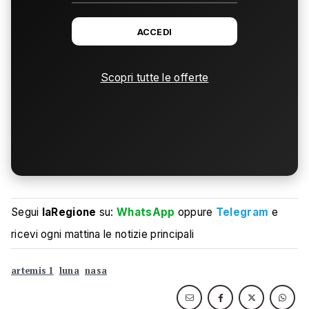
ACCEDI
Scopri tutte le offerte
Segui
laRegione
su:
WhatsApp
oppure
Telegram
e
ricevi ogni mattina le notizie principali
artemis 1
luna
nasa