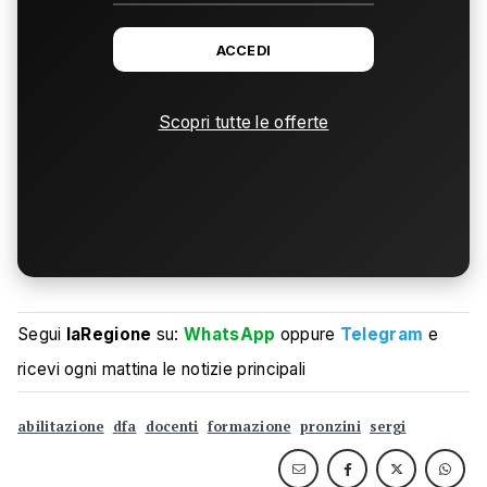
ACCEDI
Scopri tutte le offerte
Segui
laRegione
su:
WhatsApp
oppure
Telegram
e
ricevi ogni mattina le notizie principali
abilitazione
dfa
docenti
formazione
pronzini
sergi