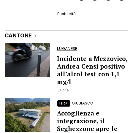
CANTONE
LUGANESE
Incidente a Mezzovico,
Andrea Censi positivo
all’alcol test con 1,1
mg/l
18 ore
laR+
GIUBIASCO
Accoglienza e
integrazione, il
Seghezzone apre le