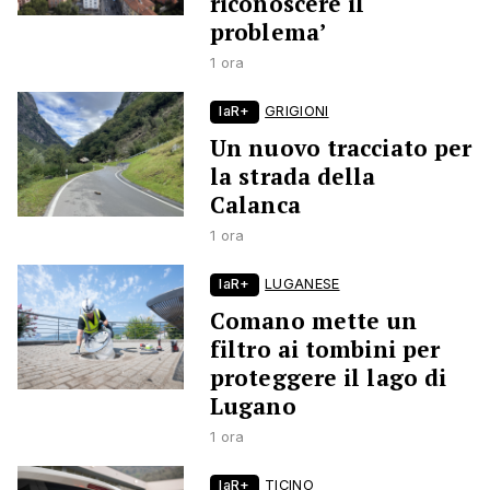
riconoscere il
problema’
1 ora
laR+
GRIGIONI
Un nuovo tracciato per
la strada della
Calanca
1 ora
laR+
LUGANESE
Comano mette un
filtro ai tombini per
proteggere il lago di
Lugano
1 ora
laR+
TICINO