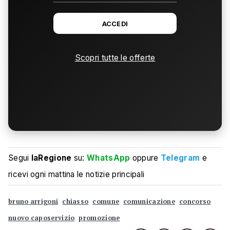
ACCEDI
Scopri tutte le offerte
Segui
laRegione
su:
WhatsApp
oppure
Telegram
e
ricevi ogni mattina le notizie principali
bruno arrigoni
chiasso
comune
comunicazione
concorso
nuovo caposervizio
promozione