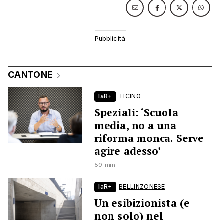
CANTONE
laR+
TICINO
Speziali: ‘Scuola
media, no a una
riforma monca. Serve
agire adesso’
59 min
laR+
BELLINZONESE
Un esibizionista (e
non solo) nel