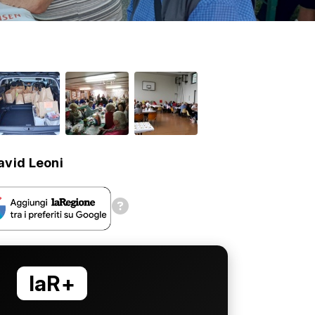
avid Leoni
laR+