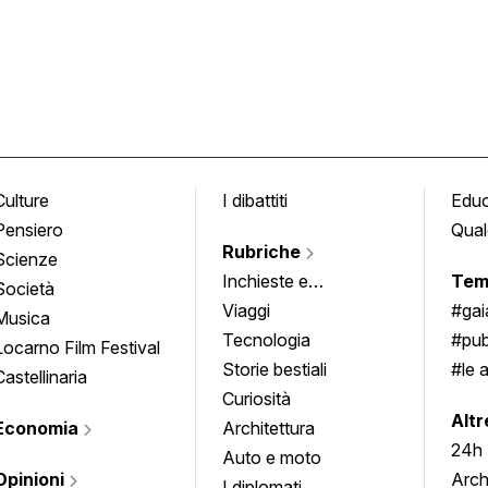
Culture
I dibattiti
Edu
Pensiero
Qual
Rubriche
Scienze
Inchieste e
Tem
Società
approfondimenti
Viaggi
#ga
Musica
Tecnologia
#pub
Locarno Film Festival
Storie bestiali
#le 
Castellinaria
Curiosità
info
Altr
Economia
Architettura
24h
Auto e moto
Opinioni
Arch
I diplomati