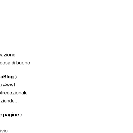
cazione
Tombola
cosa di buono
Fumetto
Vignette
aBlog
Scrivici
ia #wwf
liredazionale
aziende
rmano
e pagine
ivio