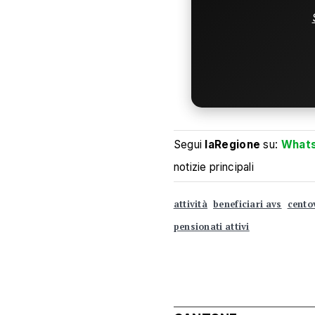
Segui
laRegione
su:
What
notizie principali
attività
beneficiari avs
centov
pensionati attivi