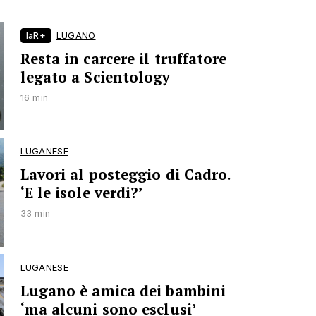
laR+
LUGANO
Resta in carcere il truffatore
legato a Scientology
16 min
LUGANESE
Lavori al posteggio di Cadro.
‘E le isole verdi?’
33 min
LUGANESE
Lugano è amica dei bambini
‘ma alcuni sono esclusi’