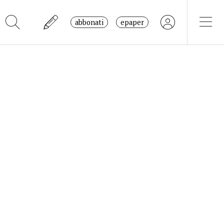
abbonati
epaper