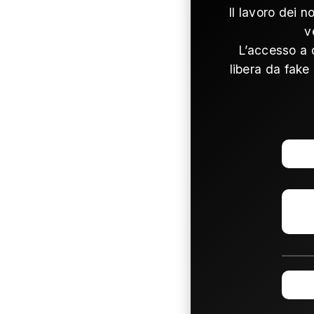
Il lavoro dei n
v
L’accesso a 
libera da fake 