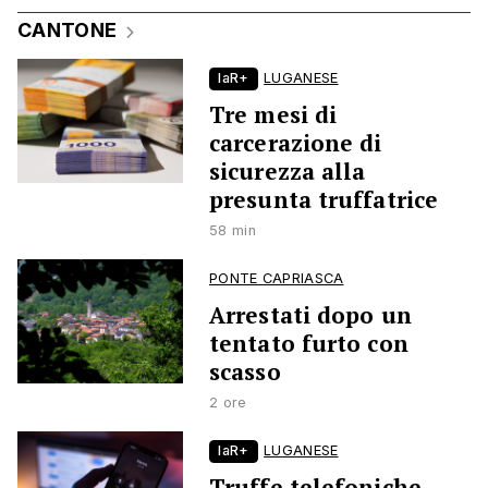
CANTONE
laR+
LUGANESE
Tre mesi di
carcerazione di
sicurezza alla
presunta truffatrice
58 min
PONTE CAPRIASCA
Arrestati dopo un
tentato furto con
scasso
2 ore
laR+
LUGANESE
Truffe telefoniche