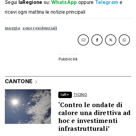
Segui
laRegione
su:
WhatsApp
oppure
Telegram
e
ricevi ogni mattina le notizie principali
maggia
zone residenziali
CANTONE
laR+
TICINO
‘Contro le ondate di
calore una direttiva ad
hoc e investimenti
infrastrutturali’