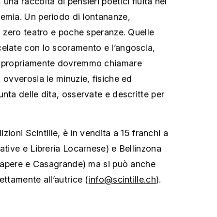
una raccolta di pensieri poetici fluita nel
emia. Un periodo di lontananze,
, zero teatro e poche speranze. Quelle
elate con lo scoramento e l’angoscia,
he propriamente dovremmo chiamare
 ovverosia le minuzie, fisiche ed
nta delle dita, osservate e descritte per
izioni Scintille, è in vendita a 15 franchi a
ative e Libreria Locarnese) e Bellinzona
l sapere e Casagrande) ma si può anche
ettamente all’autrice (
info@scintille.ch
).