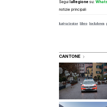
Segui
laRegione
su:
What
notizie principali
katya troise
libro
lockdown
CANTONE