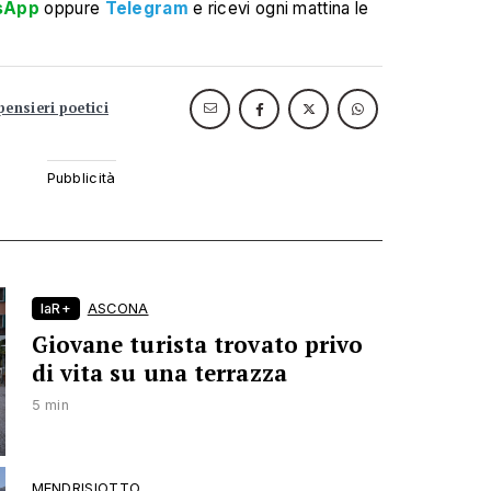
sApp
oppure
Telegram
e ricevi ogni mattina le
pensieri poetici
laR+
ASCONA
Giovane turista trovato privo
di vita su una terrazza
5 min
MENDRISIOTTO