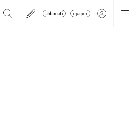
abbonati
epaper