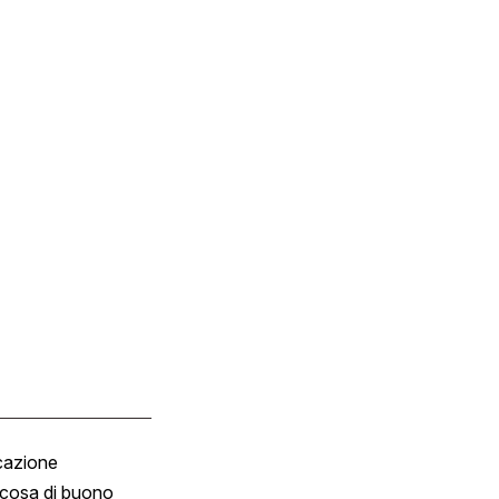
cazione
Tombola
cosa di buono
Fumetto