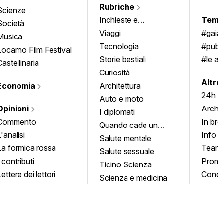
Rubriche
Scienze
Inchieste e
Tem
Società
approfondimenti
Viaggi
#ga
Musica
Tecnologia
#pub
Locarno Film Festival
Storie bestiali
#le 
Castellinaria
Curiosità
info
Altr
Economia
Architettura
24h
Auto e moto
Opinioni
Arch
I diplomati
Commento
In b
Quando cade un
L'analisi
Info
quadro
Salute mentale
La formica rossa
Tea
Salute sessuale
I contributi
Prom
Ticino Scienza
Lettere dei lettori
Conc
Scienza e medicina