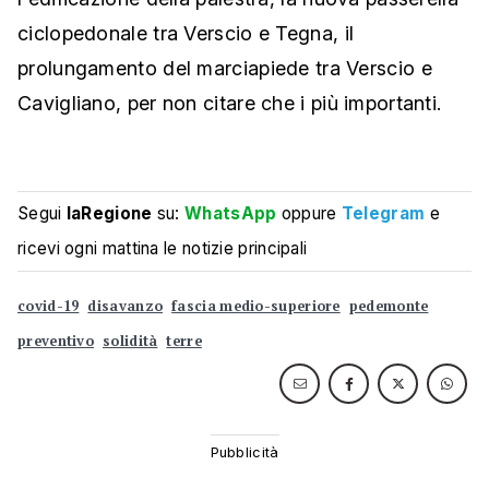
ciclopedonale tra Verscio e Tegna, il
prolungamento del marciapiede tra Verscio e
Cavigliano, per non citare che i più importanti.
Segui
laRegione
su:
WhatsApp
oppure
Telegram
e
ricevi ogni mattina le notizie principali
covid-19
disavanzo
fascia medio-superiore
pedemonte
preventivo
solidità
terre