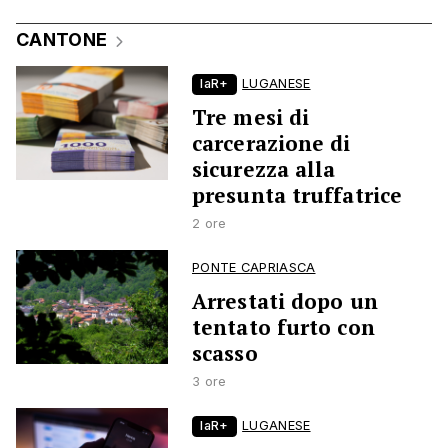
CANTONE
laR+
LUGANESE
Tre mesi di
carcerazione di
sicurezza alla
presunta truffatrice
2 ore
PONTE CAPRIASCA
Arrestati dopo un
tentato furto con
scasso
3 ore
laR+
LUGANESE