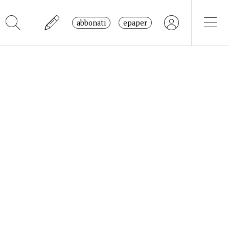
abbonati
epaper