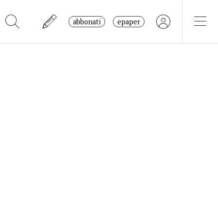
abbonati
epaper