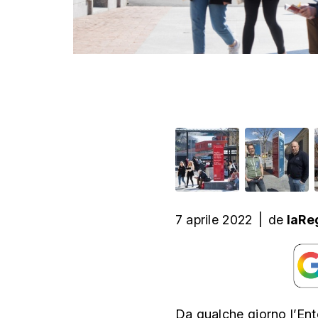
7 aprile 2022
|
de
laRe
Da qualche giorno l’Ent