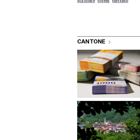
stazione
totem
turismo
CANTONE