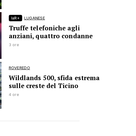
laR+
LUGANESE
Truffe telefoniche agli
anziani, quattro condanne
3 ore
ROVEREDO
Wildlands 500, sfida estrema
sulle creste del Ticino
4 ore